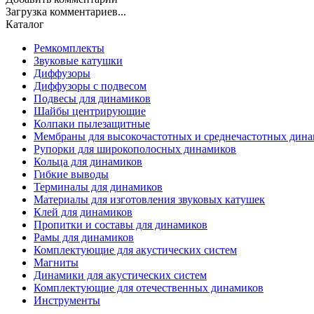
Загрузка комментариев...
Каталог
Ремкомплекты
Звуковые катушки
Диффузоры
Диффузоры с подвесом
Подвесы для динамиков
Шайбы центрирующие
Колпаки пылезащитные
Мембраны для высокочастотных и среднечастотных дин
Рупорки для широкополосных динамиков
Кольца для динамиков
Гибкие выводы
Терминалы для динамиков
Материалы для изготовления звуковых катушек
Клей для динамиков
Пропитки и составы для динамиков
Рамы для динамиков
Комплектующие для акустических систем
Магниты
Динамики для акустических систем
Комплектующие для отечественных динамиков
Инструменты