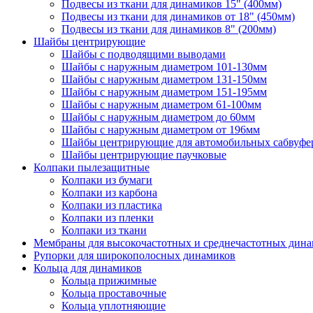
Подвесы из ткани для динамиков 15" (400мм)
Подвесы из ткани для динамиков от 18" (450мм)
Подвесы из ткани для динамиков 8" (200мм)
Шайбы центрирующие
Шайбы с подводящими выводами
Шайбы с наружным диаметром 101-130мм
Шайбы с наружным диаметром 131-150мм
Шайбы с наружным диаметром 151-195мм
Шайбы с наружным диаметром 61-100мм
Шайбы с наружным диаметром до 60мм
Шайбы с наружным диаметром от 196мм
Шайбы центрирующие для автомобильных сабвуфе
Шайбы центрирующие паучковые
Колпаки пылезащитные
Колпаки из бумаги
Колпаки из карбона
Колпаки из пластика
Колпаки из пленки
Колпаки из ткани
Мембраны для высокочастотных и среднечастотных дин
Рупорки для широкополосных динамиков
Кольца для динамиков
Кольца прижимные
Кольца проставочные
Кольца уплотняющие