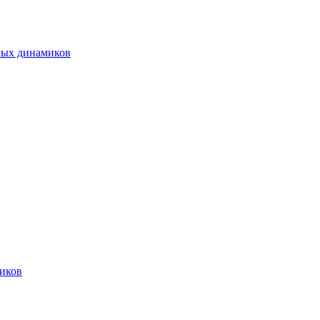
ных динамиков
иков