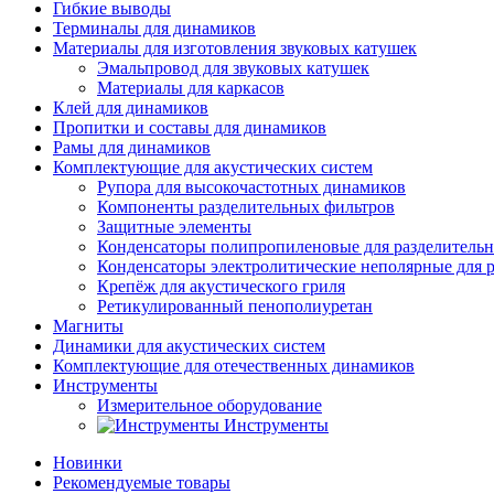
Гибкие выводы
Терминалы для динамиков
Материалы для изготовления звуковых катушек
Эмальпровод для звуковых катушек
Материалы для каркасов
Клей для динамиков
Пропитки и составы для динамиков
Рамы для динамиков
Комплектующие для акустических систем
Рупора для высокочастотных динамиков
Компоненты разделительных фильтров
Защитные элементы
Конденсаторы полипропиленовые для разделитель
Конденсаторы электролитические неполярные для 
Крепёж для акустического гриля
Ретикулированный пенополиуретан
Магниты
Динамики для акустических систем
Комплектующие для отечественных динамиков
Инструменты
Измерительное оборудование
Инструменты
Новинки
Рекомендуемые товары