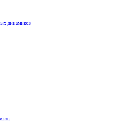
ных динамиков
иков