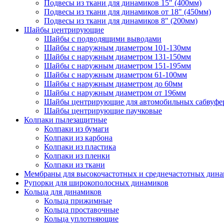
Подвесы из ткани для динамиков 15" (400мм)
Подвесы из ткани для динамиков от 18" (450мм)
Подвесы из ткани для динамиков 8" (200мм)
Шайбы центрирующие
Шайбы с подводящими выводами
Шайбы с наружным диаметром 101-130мм
Шайбы с наружным диаметром 131-150мм
Шайбы с наружным диаметром 151-195мм
Шайбы с наружным диаметром 61-100мм
Шайбы с наружным диаметром до 60мм
Шайбы с наружным диаметром от 196мм
Шайбы центрирующие для автомобильных сабвуфе
Шайбы центрирующие паучковые
Колпаки пылезащитные
Колпаки из бумаги
Колпаки из карбона
Колпаки из пластика
Колпаки из пленки
Колпаки из ткани
Мембраны для высокочастотных и среднечастотных дин
Рупорки для широкополосных динамиков
Кольца для динамиков
Кольца прижимные
Кольца проставочные
Кольца уплотняющие