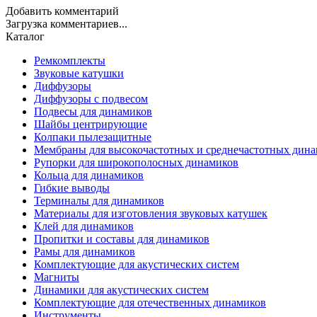
Добавить комментарий
Загрузка комментариев...
Каталог
Ремкомплекты
Звуковые катушки
Диффузоры
Диффузоры с подвесом
Подвесы для динамиков
Шайбы центрирующие
Колпаки пылезащитные
Мембраны для высокочастотных и среднечастотных дин
Рупорки для широкополосных динамиков
Кольца для динамиков
Гибкие выводы
Терминалы для динамиков
Материалы для изготовления звуковых катушек
Клей для динамиков
Пропитки и составы для динамиков
Рамы для динамиков
Комплектующие для акустических систем
Магниты
Динамики для акустических систем
Комплектующие для отечественных динамиков
Инструменты