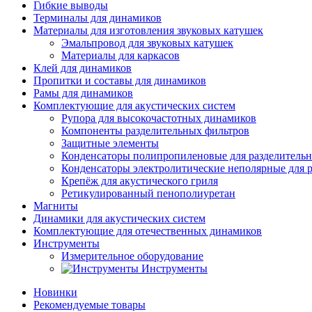
Гибкие выводы
Терминалы для динамиков
Материалы для изготовления звуковых катушек
Эмальпровод для звуковых катушек
Материалы для каркасов
Клей для динамиков
Пропитки и составы для динамиков
Рамы для динамиков
Комплектующие для акустических систем
Рупора для высокочастотных динамиков
Компоненты разделительных фильтров
Защитные элементы
Конденсаторы полипропиленовые для разделитель
Конденсаторы электролитические неполярные для 
Крепёж для акустического гриля
Ретикулированный пенополиуретан
Магниты
Динамики для акустических систем
Комплектующие для отечественных динамиков
Инструменты
Измерительное оборудование
Инструменты
Новинки
Рекомендуемые товары