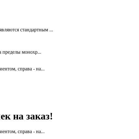
вляются стандартным ...
 пределы монохр...
ентом, справа - на...
к на заказ!
ентом, справа - на...