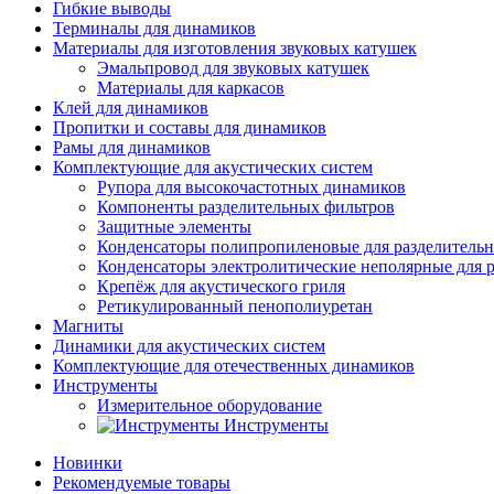
Гибкие выводы
Терминалы для динамиков
Материалы для изготовления звуковых катушек
Эмальпровод для звуковых катушек
Материалы для каркасов
Клей для динамиков
Пропитки и составы для динамиков
Рамы для динамиков
Комплектующие для акустических систем
Рупора для высокочастотных динамиков
Компоненты разделительных фильтров
Защитные элементы
Конденсаторы полипропиленовые для разделитель
Конденсаторы электролитические неполярные для 
Крепёж для акустического гриля
Ретикулированный пенополиуретан
Магниты
Динамики для акустических систем
Комплектующие для отечественных динамиков
Инструменты
Измерительное оборудование
Инструменты
Новинки
Рекомендуемые товары