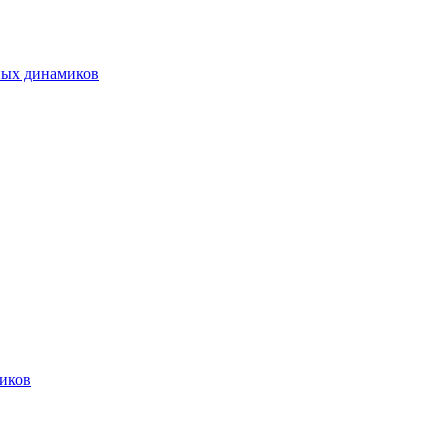
ных динамиков
иков