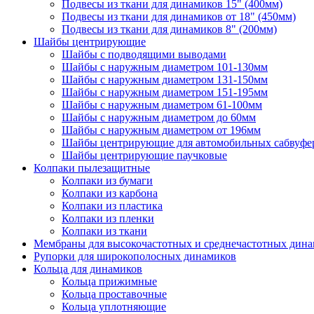
Подвесы из ткани для динамиков 15" (400мм)
Подвесы из ткани для динамиков от 18" (450мм)
Подвесы из ткани для динамиков 8" (200мм)
Шайбы центрирующие
Шайбы с подводящими выводами
Шайбы с наружным диаметром 101-130мм
Шайбы с наружным диаметром 131-150мм
Шайбы с наружным диаметром 151-195мм
Шайбы с наружным диаметром 61-100мм
Шайбы с наружным диаметром до 60мм
Шайбы с наружным диаметром от 196мм
Шайбы центрирующие для автомобильных сабвуфе
Шайбы центрирующие паучковые
Колпаки пылезащитные
Колпаки из бумаги
Колпаки из карбона
Колпаки из пластика
Колпаки из пленки
Колпаки из ткани
Мембраны для высокочастотных и среднечастотных дин
Рупорки для широкополосных динамиков
Кольца для динамиков
Кольца прижимные
Кольца проставочные
Кольца уплотняющие