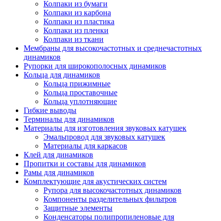
Колпаки из бумаги
Колпаки из карбона
Колпаки из пластика
Колпаки из пленки
Колпаки из ткани
Мембраны для высокочастотных и среднечастотных
динамиков
Рупорки для широкополосных динамиков
Кольца для динамиков
Кольца прижимные
Кольца проставочные
Кольца уплотняющие
Гибкие выводы
Терминалы для динамиков
Материалы для изготовления звуковых катушек
Эмальпровод для звуковых катушек
Материалы для каркасов
Клей для динамиков
Пропитки и составы для динамиков
Рамы для динамиков
Комплектующие для акустических систем
Рупора для высокочастотных динамиков
Компоненты разделительных фильтров
Защитные элементы
Конденсаторы полипропиленовые для