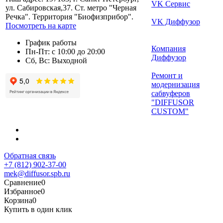
VK Сервис
ул. Сабировская,37. Ст. метро "Черная
Речка". Территория "Биофизприбор".
VK Диффузор
Посмотреть на карте
График работы
Компания
Пн-Пт: с 10:00 до 20:00
Диффузор
Сб, Вс: Выходной
Ремонт и
модернизация
сабвуферов
"DIFFUSOR
CUSTOM"
Обратная связь
+7 (812) 902-37-00
mek@diffusor.spb.ru
Сравнение
0
Избранное
0
Корзина
0
Купить в один клик