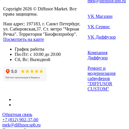
mek@diffusor.spb.ru
Copyright 2026 © Diffusor Market. Все
права защищены.
VK Магазин
Наш адрес: 197183, г. Санкт Петербург,
VK Сервис
ул. Сабировская,37. Ст. метро "Черная
Речка". Территория "Биофизприбор".
VK Диффузор
Посмотреть на карте
График работы
Компания
Пн-Пт: с 10:00 до 20:00
Диффузор
Сб, Вс: Выходной
Ремонт и
модернизация
сабвуферов
"DIFFUSOR
CUSTOM"
Обратная связь
+7 (812) 902-37-00
mek@diffusor.spb.ru