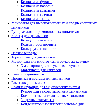
Колпаки из бумаги
Колпаки из карбона
Колпаки из пластика
Колпаки из пленки
Колпаки из ткани
Мембраны для высокочастотных и среднечастотных
динамиков
Рупорки для широкополосных динамиков
Кольца для динамиков
Кольца прижимные
Кольца проставочные
Кольца уплотняющие
Гибкие выводы
Терминалы для динамиков
Материалы для изготовления звуковых катушек
Эмальпровод для звуковых катушек
Материалы для каркасов
Клей для динамиков
Пропитки и составы для динамиков
Рамы для динамиков
Комплектующие для акустических систем
Рупора для высокочастотных динамиков
Компоненты разделительных фильтров
Защитные элементы
Конденсаторы полипропиленовые для