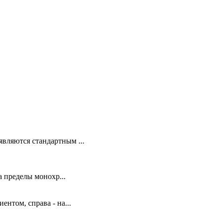
вляются стандартным ...
 пределы монохр...
ентом, справа - на...