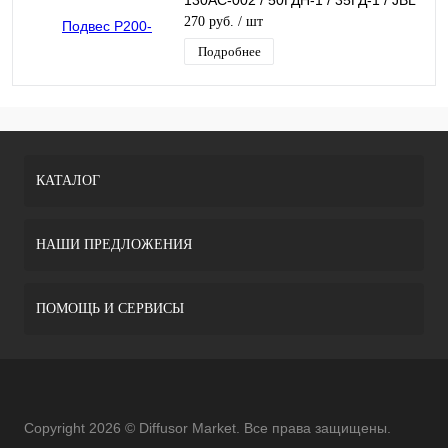
A0408
270 руб.
/ шт
Подробнее
КАТАЛОГ
НАШИ ПРЕДЛОЖЕНИЯ
ПОМОЩЬ И СЕРВИСЫ
Copyright 2026 © Diffusor Market. Все права защищены.