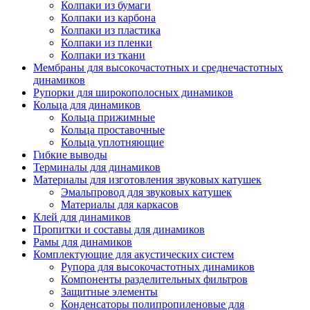
Колпаки из бумаги
Колпаки из карбона
Колпаки из пластика
Колпаки из пленки
Колпаки из ткани
Мембраны для высокочастотных и среднечастотных
динамиков
Рупорки для широкополосных динамиков
Кольца для динамиков
Кольца прижимные
Кольца проставочные
Кольца уплотняющие
Гибкие выводы
Терминалы для динамиков
Материалы для изготовления звуковых катушек
Эмальпровод для звуковых катушек
Материалы для каркасов
Клей для динамиков
Пропитки и составы для динамиков
Рамы для динамиков
Комплектующие для акустических систем
Рупора для высокочастотных динамиков
Компоненты разделительных фильтров
Защитные элементы
Конденсаторы полипропиленовые для