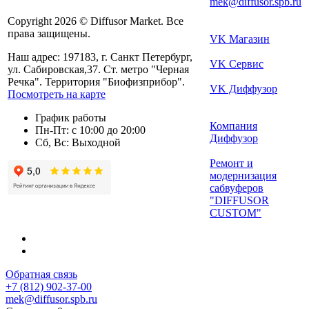
mek@diffusor.spb.ru
Copyright 2026 © Diffusor Market. Все
права защищены.
VK Магазин
Наш адрес: 197183, г. Санкт Петербург,
VK Сервис
ул. Сабировская,37. Ст. метро "Черная
Речка". Территория "Биофизприбор".
VK Диффузор
Посмотреть на карте
График работы
Компания
Пн-Пт: с 10:00 до 20:00
Диффузор
Сб, Вс: Выходной
Ремонт и
модернизация
сабвуферов
"DIFFUSOR
CUSTOM"
Обратная связь
+7 (812) 902-37-00
mek@diffusor.spb.ru