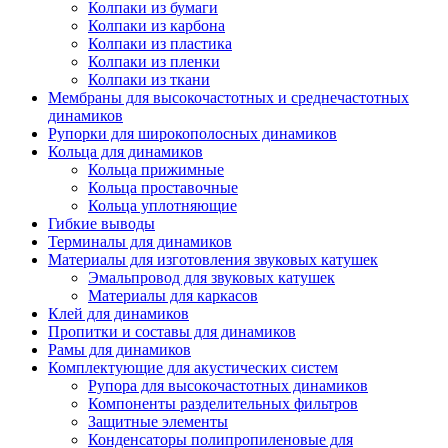
Колпаки из бумаги
Колпаки из карбона
Колпаки из пластика
Колпаки из пленки
Колпаки из ткани
Мембраны для высокочастотных и среднечастотных
динамиков
Рупорки для широкополосных динамиков
Кольца для динамиков
Кольца прижимные
Кольца проставочные
Кольца уплотняющие
Гибкие выводы
Терминалы для динамиков
Материалы для изготовления звуковых катушек
Эмальпровод для звуковых катушек
Материалы для каркасов
Клей для динамиков
Пропитки и составы для динамиков
Рамы для динамиков
Комплектующие для акустических систем
Рупора для высокочастотных динамиков
Компоненты разделительных фильтров
Защитные элементы
Конденсаторы полипропиленовые для