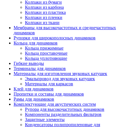
Колпаки из бумаги
Колпаки из карбона
Колпаки из пластика
Колпаки из пленки
Колпаки из ткани
Мембраны для высокочастотных и среднечастотных
динамиков
Рупорки для широкополосных динамиков
Кольца для динамиков
Кольца прижимные
Кольца проставочные
Кольца уплотняющие
Гибкие выводы
Терминалы для динамиков
Материалы для изготовления звуковых катушек
Эмальпровод для звуковых катушек
Материалы для каркасов
Клей для динамиков
Пропитки и составы для динамиков
Рамы для динамиков
Комплектующие для акустических систем
Рупора для высокочастотных динамиков
Компоненты разделительных фильтров
Защитные элементы
Конденсаторы полипропиленовые для