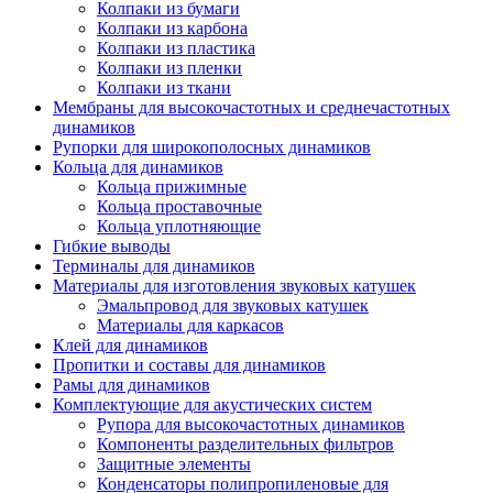
Колпаки из бумаги
Колпаки из карбона
Колпаки из пластика
Колпаки из пленки
Колпаки из ткани
Мембраны для высокочастотных и среднечастотных
динамиков
Рупорки для широкополосных динамиков
Кольца для динамиков
Кольца прижимные
Кольца проставочные
Кольца уплотняющие
Гибкие выводы
Терминалы для динамиков
Материалы для изготовления звуковых катушек
Эмальпровод для звуковых катушек
Материалы для каркасов
Клей для динамиков
Пропитки и составы для динамиков
Рамы для динамиков
Комплектующие для акустических систем
Рупора для высокочастотных динамиков
Компоненты разделительных фильтров
Защитные элементы
Конденсаторы полипропиленовые для