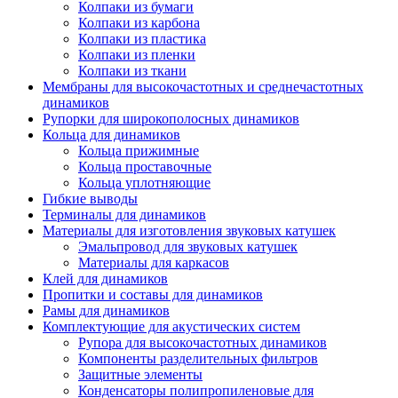
Колпаки из бумаги
Колпаки из карбона
Колпаки из пластика
Колпаки из пленки
Колпаки из ткани
Мембраны для высокочастотных и среднечастотных
динамиков
Рупорки для широкополосных динамиков
Кольца для динамиков
Кольца прижимные
Кольца проставочные
Кольца уплотняющие
Гибкие выводы
Терминалы для динамиков
Материалы для изготовления звуковых катушек
Эмальпровод для звуковых катушек
Материалы для каркасов
Клей для динамиков
Пропитки и составы для динамиков
Рамы для динамиков
Комплектующие для акустических систем
Рупора для высокочастотных динамиков
Компоненты разделительных фильтров
Защитные элементы
Конденсаторы полипропиленовые для