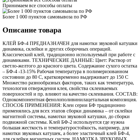
Принимаем все способы оплаты
Более 1 000 пунктов самовывоза по РФ
Описание товара
КЛЕЙ БФ-4 ПРЕДНАЗНАЧЕН для намотки звуковой катушки
динамика, склейки и других сборочных операций.
Классический клей, традиционно используемый при работе с
динамиками. ТЕХНИЧЕСКИЕ ДАННЫЕ: Цвет: Раствор от
светло-желтого до красного цвета. Содержание сухого остатка
– БФ-4 -13-15% Рабочая температура в полимеризованном
состоянии до 80 С, кратковременно выдерживает до 150 С
Множество разнообразных факторов, таких как температура,
технология отверждения клея, свойства склеиваемых
поверхностей и пр. влияют на качество склеивания. СОСТАВ:
Однокомпонентная фенолополивинилацетальная композиция.
СПОСОБ ПРИМЕНЕНИЯ: Клеи серии БФ традиционно
применялись для всех этапов сборки динамика – от склейки
магнитной системы, намотки звуковой катушки, до сборки
подвижной системы. Клей БФ-2 используется где нужна
большая жесткость и температуростойкость, например, для
намотки звуковых катушек, а более эластичный клей БФ-4,
для склейки магнитных систем. НАМОТКА ЗВУКОВЫХ