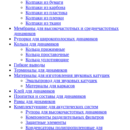
Колпаки из бумаги
Колпаки из карбона
Колпаки из пластика
Колпаки из пленки
Колпаки из ткани
Мембраны для высокочастотных и среднечастотных
динамиков
Рупорки для широкополосных динамиков
Кольца для динамиков
Кольца прижимные
Кольца проставочные
Кольца уплотняющие
Гибкие выводы
Терминалы для динамиков
Материалы для изготовления звуковых катушек
Эмальпровод для звуковых катушек
Материалы для каркасов
Клей для динамиков
Пропитки и составы для динамиков
Рамы для динамиков
Комплектующие для акустических систем
Рупора для высокочастотных динамиков
Компоненты разделительных фильтров
Защитные элементы
Конденсаторы полипропиленовые для