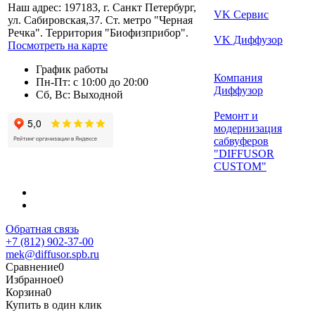
Наш адрес: 197183, г. Санкт Петербург,
VK Сервис
ул. Сабировская,37. Ст. метро "Черная
Речка". Территория "Биофизприбор".
VK Диффузор
Посмотреть на карте
График работы
Компания
Пн-Пт: с 10:00 до 20:00
Диффузор
Сб, Вс: Выходной
Ремонт и
модернизация
сабвуферов
"DIFFUSOR
CUSTOM"
Обратная связь
+7 (812) 902-37-00
mek@diffusor.spb.ru
Сравнение
0
Избранное
0
Корзина
0
Купить в один клик