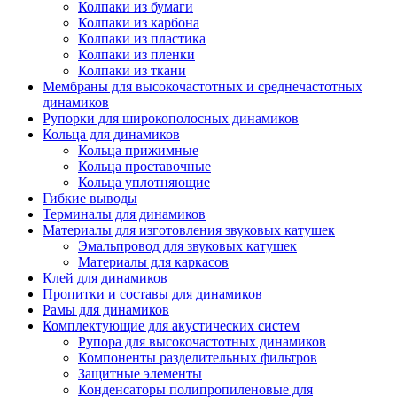
Колпаки из бумаги
Колпаки из карбона
Колпаки из пластика
Колпаки из пленки
Колпаки из ткани
Мембраны для высокочастотных и среднечастотных
динамиков
Рупорки для широкополосных динамиков
Кольца для динамиков
Кольца прижимные
Кольца проставочные
Кольца уплотняющие
Гибкие выводы
Терминалы для динамиков
Материалы для изготовления звуковых катушек
Эмальпровод для звуковых катушек
Материалы для каркасов
Клей для динамиков
Пропитки и составы для динамиков
Рамы для динамиков
Комплектующие для акустических систем
Рупора для высокочастотных динамиков
Компоненты разделительных фильтров
Защитные элементы
Конденсаторы полипропиленовые для