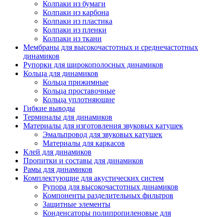
Колпаки из бумаги
Колпаки из карбона
Колпаки из пластика
Колпаки из пленки
Колпаки из ткани
Мембраны для высокочастотных и среднечастотных
динамиков
Рупорки для широкополосных динамиков
Кольца для динамиков
Кольца прижимные
Кольца проставочные
Кольца уплотняющие
Гибкие выводы
Терминалы для динамиков
Материалы для изготовления звуковых катушек
Эмальпровод для звуковых катушек
Материалы для каркасов
Клей для динамиков
Пропитки и составы для динамиков
Рамы для динамиков
Комплектующие для акустических систем
Рупора для высокочастотных динамиков
Компоненты разделительных фильтров
Защитные элементы
Конденсаторы полипропиленовые для