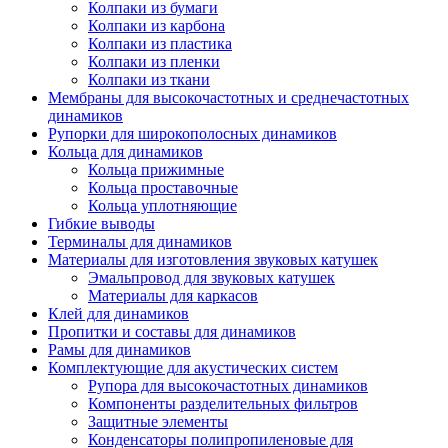
Колпаки из бумаги
Колпаки из карбона
Колпаки из пластика
Колпаки из пленки
Колпаки из ткани
Мембраны для высокочастотных и среднечастотных
динамиков
Рупорки для широкополосных динамиков
Кольца для динамиков
Кольца прижимные
Кольца проставочные
Кольца уплотняющие
Гибкие выводы
Терминалы для динамиков
Материалы для изготовления звуковых катушек
Эмальпровод для звуковых катушек
Материалы для каркасов
Клей для динамиков
Пропитки и составы для динамиков
Рамы для динамиков
Комплектующие для акустических систем
Рупора для высокочастотных динамиков
Компоненты разделительных фильтров
Защитные элементы
Конденсаторы полипропиленовые для