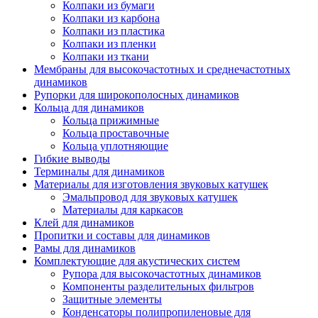
Колпаки из бумаги
Колпаки из карбона
Колпаки из пластика
Колпаки из пленки
Колпаки из ткани
Мембраны для высокочастотных и среднечастотных
динамиков
Рупорки для широкополосных динамиков
Кольца для динамиков
Кольца прижимные
Кольца проставочные
Кольца уплотняющие
Гибкие выводы
Терминалы для динамиков
Материалы для изготовления звуковых катушек
Эмальпровод для звуковых катушек
Материалы для каркасов
Клей для динамиков
Пропитки и составы для динамиков
Рамы для динамиков
Комплектующие для акустических систем
Рупора для высокочастотных динамиков
Компоненты разделительных фильтров
Защитные элементы
Конденсаторы полипропиленовые для