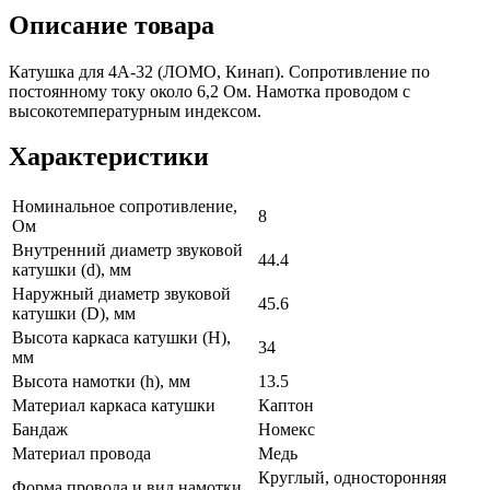
Описание товара
Катушка для 4А-32 (ЛОМО, Кинап). Сопротивление по
постоянному току около 6,2 Ом. Намотка проводом с
высокотемпературным индексом.
Характеристики
Номинальное сопротивление,
8
Ом
Внутренний диаметр звуковой
44.4
катушки (d), мм
Наружный диаметр звуковой
45.6
катушки (D), мм
Высота каркаса катушки (H),
34
мм
Высота намотки (h), мм
13.5
Материал каркаса катушки
Каптон
Бандаж
Номекс
Материал провода
Медь
Круглый, односторонняя
Форма провода и вид намотки