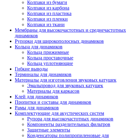
Колпаки из бумаги
Колпаки из карбона
Колпаки из пластика
Колпаки из пленки
Колпаки из ткани
Мембраны для высокочастотных и среднечастотных
динамиков
Рупорки для широкополосных динамиков
Кольца для динамиков
Кольца прижимные
Кольца проставочные
Кольца уплотняющие
Гибкие выводы
Терминалы для динамиков
Материалы для изготовления звуковых катушек
Эмальпровод для звуковых катушек
Материалы для каркасов
Клей для динамиков
Пропитки и составы для динамиков
Рамы для динамиков
Комплектующие для акустических систем
Рупора для высокочастотных динамиков
Компоненты разделительных фильтров
Защитные элементы
Конденсаторы полипропиленовые для