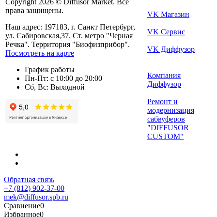
Copyright 2026 © Diffusor Market. Все
права защищены.
VK Магазин
Наш адрес: 197183, г. Санкт Петербург,
VK Сервис
ул. Сабировская,37. Ст. метро "Черная
Речка". Территория "Биофизприбор".
VK Диффузор
Посмотреть на карте
График работы
Компания
Пн-Пт: с 10:00 до 20:00
Диффузор
Сб, Вс: Выходной
Ремонт и
модернизация
сабвуферов
"DIFFUSOR
CUSTOM"
Обратная связь
+7 (812) 902-37-00
mek@diffusor.spb.ru
Сравнение
0
Избранное
0