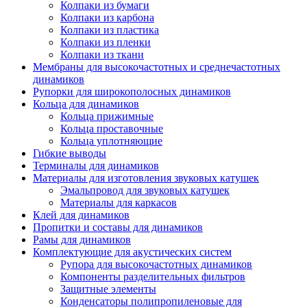
Колпаки из бумаги
Колпаки из карбона
Колпаки из пластика
Колпаки из пленки
Колпаки из ткани
Мембраны для высокочастотных и среднечастотных
динамиков
Рупорки для широкополосных динамиков
Кольца для динамиков
Кольца прижимные
Кольца проставочные
Кольца уплотняющие
Гибкие выводы
Терминалы для динамиков
Материалы для изготовления звуковых катушек
Эмальпровод для звуковых катушек
Материалы для каркасов
Клей для динамиков
Пропитки и составы для динамиков
Рамы для динамиков
Комплектующие для акустических систем
Рупора для высокочастотных динамиков
Компоненты разделительных фильтров
Защитные элементы
Конденсаторы полипропиленовые для