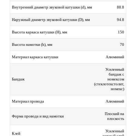
88.8
Внутренний диаметр звуковой катушки (d), мм
94.8
Наружный диаметр звуковой катушки (D), мм
150
Высота каркаса катушки (H), мм
70
Высота намотки (h), мм
Алюминий
Материал каркаса катушки
Усиленный
бандаж с
номексом
Бандаж
(стеклотекстолит,
номекс)
Алюминий
Материал провода
Плоский на
Форма провода и вид намотки
плоскость
Усиленный
Клей
черный клей