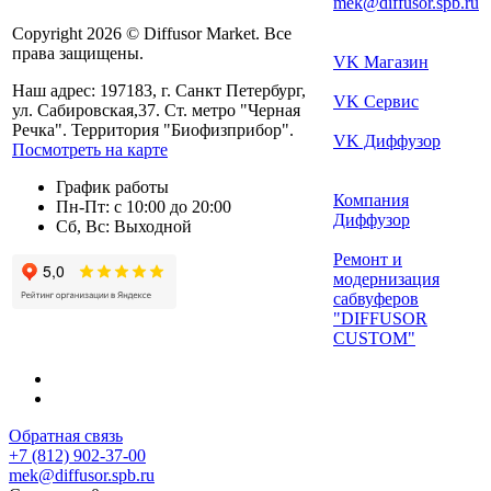
mek@diffusor.spb.ru
Copyright 2026 © Diffusor Market. Все
права защищены.
VK Магазин
Наш адрес: 197183, г. Санкт Петербург,
VK Сервис
ул. Сабировская,37. Ст. метро "Черная
Речка". Территория "Биофизприбор".
VK Диффузор
Посмотреть на карте
График работы
Компания
Пн-Пт: с 10:00 до 20:00
Диффузор
Сб, Вс: Выходной
Ремонт и
модернизация
сабвуферов
"DIFFUSOR
CUSTOM"
Обратная связь
+7 (812) 902-37-00
mek@diffusor.spb.ru