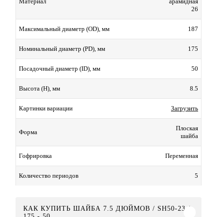
арамидная
Материал
26
187
Максимальный диаметр (OD), мм
175
Номинальный диаметр (PD), мм
50
Посадочный диаметр (ID), мм
8.5
Высота (H), мм
Загрузить
Картинки вариации
Плоская
Форма
шайба
Переменная
Гофрировка
5
Количество периодов
КАК КУПИТЬ ШАЙБА 7.5 ДЮЙМОВ / SH50-23 /
175 - 50