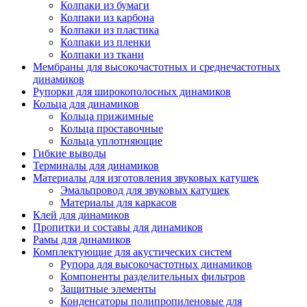
Колпаки из бумаги
Колпаки из карбона
Колпаки из пластика
Колпаки из пленки
Колпаки из ткани
Мембраны для высокочастотных и среднечастотных
динамиков
Рупорки для широкополосных динамиков
Кольца для динамиков
Кольца прижимные
Кольца проставочные
Кольца уплотняющие
Гибкие выводы
Терминалы для динамиков
Материалы для изготовления звуковых катушек
Эмальпровод для звуковых катушек
Материалы для каркасов
Клей для динамиков
Пропитки и составы для динамиков
Рамы для динамиков
Комплектующие для акустических систем
Рупора для высокочастотных динамиков
Компоненты разделительных фильтров
Защитные элементы
Конденсаторы полипропиленовые для