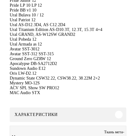
Pride Junior 12
Pride LP 10 LP 12
Pride BB v1 10
Ural Bulava 10 / 12
Ural Patriot 12
Ural AS-D12.3D4, AS C12.2D4
Ural Titanium Edition AS-D10.3T, 12.3T, 15.3T 4+4
Ural GRAND, AS-W12SW GRAND2
Ural Pobeda 12
Ural Armada as 12
Avatar SST-3012
Avatar SST-312 SST-315
Ground Zero GZRW 12
Apocalypse DB-SA2712D2
Sundown Audio E12
Oris LW-D2.12
Dynamic State CSW32.22, CSW38.22, 38.22M 2+2
Mystery MO-12S
ACV SPL Show SW PRO12
MAC Audio STX
ХАРАКТЕРИСТИКИ
Ткань мета-