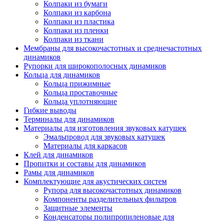
Колпаки из бумаги
Колпаки из карбона
Колпаки из пластика
Колпаки из пленки
Колпаки из ткани
Мембраны для высокочастотных и среднечастотных
динамиков
Рупорки для широкополосных динамиков
Кольца для динамиков
Кольца прижимные
Кольца проставочные
Кольца уплотняющие
Гибкие выводы
Терминалы для динамиков
Материалы для изготовления звуковых катушек
Эмальпровод для звуковых катушек
Материалы для каркасов
Клей для динамиков
Пропитки и составы для динамиков
Рамы для динамиков
Комплектующие для акустических систем
Рупора для высокочастотных динамиков
Компоненты разделительных фильтров
Защитные элементы
Конденсаторы полипропиленовые для