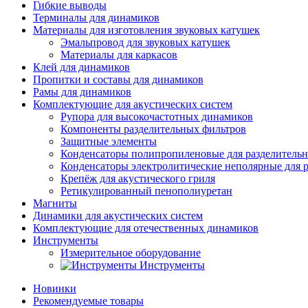
Гибкие выводы
Терминалы для динамиков
Материалы для изготовления звуковых катушек
Эмальпровод для звуковых катушек
Материалы для каркасов
Клей для динамиков
Пропитки и составы для динамиков
Рамы для динамиков
Комплектующие для акустических систем
Рупора для высокочастотных динамиков
Компоненты разделительных фильтров
Защитные элементы
Конденсаторы полипропиленовые для разделитель
Конденсаторы электролитические неполярные для 
Крепёж для акустического гриля
Ретикулированный пенополиуретан
Магниты
Динамики для акустических систем
Комплектующие для отечественных динамиков
Инструменты
Измерительное оборудование
Инструменты
Новинки
Рекомендуемые товары