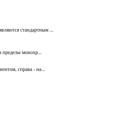
вляются стандартным ...
 пределы монохр...
ентом, справа - на...