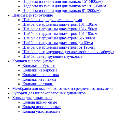
Подвесы из ткани для динамиков 15" (400мм)
Подвесы из ткани для динамиков от 18" (450мм)
Подвесы из ткани для динамиков 8" (200мм)
Шайбы центрирующие
Шайбы с подводящими выводами
Шайбы с наружным диаметром 101-130мм
Шайбы с наружным диаметром 131-150мм
Шайбы с наружным диаметром 151-195мм
Шайбы с наружным диаметром 61-100мм
Шайбы с наружным диаметром до 60мм
Шайбы с наружным диаметром от 196мм
Шайбы центрирующие для автомобильных сабвуфе
Шайбы центрирующие паучковые
Колпаки пылезащитные
Колпаки из бумаги
Колпаки из карбона
Колпаки из пластика
Колпаки из пленки
Колпаки из ткани
Мембраны для высокочастотных и среднечастотных дин
Рупорки для широкополосных динамиков
Кольца для динамиков
Кольца прижимные
Кольца проставочные
Кольца уплотняющие