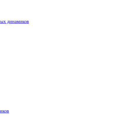
ных динамиков
иков