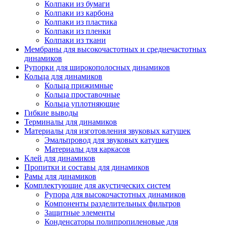
Колпаки из бумаги
Колпаки из карбона
Колпаки из пластика
Колпаки из пленки
Колпаки из ткани
Мембраны для высокочастотных и среднечастотных
динамиков
Рупорки для широкополосных динамиков
Кольца для динамиков
Кольца прижимные
Кольца проставочные
Кольца уплотняющие
Гибкие выводы
Терминалы для динамиков
Материалы для изготовления звуковых катушек
Эмальпровод для звуковых катушек
Материалы для каркасов
Клей для динамиков
Пропитки и составы для динамиков
Рамы для динамиков
Комплектующие для акустических систем
Рупора для высокочастотных динамиков
Компоненты разделительных фильтров
Защитные элементы
Конденсаторы полипропиленовые для