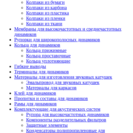
Колпаки из бумаги
Колпаки из карбона
Колпаки из пластика
Колпаки из пленки
Колпаки из ткани
Мембраны для высокочастотных и среднечастотных
динамиков
Рупорки для широкополосных динамиков
Кольца для динамиков
Кольца прижимные
Кольца проставочные
Кольца уплотняющие
Гибкие выводы
Терминалы для динамиков
Материалы для изготовления звуковых катушек
Эмальпровод для звуковых катушек
Материалы для каркасов
Клей для динамиков
Пропитки и составы для динамиков
Рамы для динамиков
Комплектующие для акустических систем
Рупора для высокочастотных динамиков
Компоненты разделительных фильтров
Защитные элементы
Конденсаторы полипропиленовые для