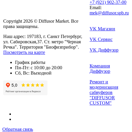
+7 (921) 902-37-00
Email:
mek@diffusor.spb.ru
Copyright 2026 © Diffusor Market. Все
права защищены.
VK Магазин
Наш адрес: 197183, г. Санкт Петербург,
VK Сервис
ул. Сабировская,37. Ст. метро "Черная
Речка". Территория "Биофизприбор".
VK Диффузор
Посмотреть на карте
График работы
Компания
Пн-Пт: с 10:00 до 20:00
Диффузор
Сб, Вс: Выходной
Ремонт и
модернизация
сабвуферов
"DIFFUSOR
CUSTOM"
Обратная связь