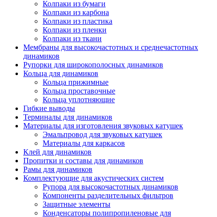
Колпаки из бумаги
Колпаки из карбона
Колпаки из пластика
Колпаки из пленки
Колпаки из ткани
Мембраны для высокочастотных и среднечастотных
динамиков
Рупорки для широкополосных динамиков
Кольца для динамиков
Кольца прижимные
Кольца проставочные
Кольца уплотняющие
Гибкие выводы
Терминалы для динамиков
Материалы для изготовления звуковых катушек
Эмальпровод для звуковых катушек
Материалы для каркасов
Клей для динамиков
Пропитки и составы для динамиков
Рамы для динамиков
Комплектующие для акустических систем
Рупора для высокочастотных динамиков
Компоненты разделительных фильтров
Защитные элементы
Конденсаторы полипропиленовые для