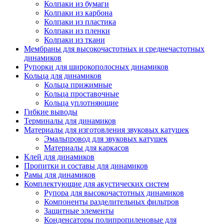
Колпаки из бумаги
Колпаки из карбона
Колпаки из пластика
Колпаки из пленки
Колпаки из ткани
Мембраны для высокочастотных и среднечастотных
динамиков
Рупорки для широкополосных динамиков
Кольца для динамиков
Кольца прижимные
Кольца проставочные
Кольца уплотняющие
Гибкие выводы
Терминалы для динамиков
Материалы для изготовления звуковых катушек
Эмальпровод для звуковых катушек
Материалы для каркасов
Клей для динамиков
Пропитки и составы для динамиков
Рамы для динамиков
Комплектующие для акустических систем
Рупора для высокочастотных динамиков
Компоненты разделительных фильтров
Защитные элементы
Конденсаторы полипропиленовые для