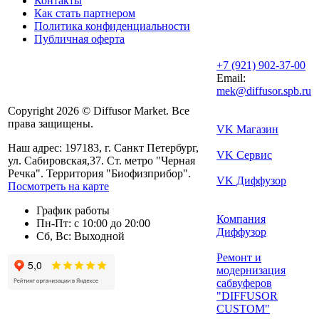
Контакты
Как стать партнером
Политика конфиденциальности
Публичная оферта
+7 (921) 902-37-00
Email:
mek@diffusor.spb.ru
Copyright 2026 © Diffusor Market. Все
права защищены.
VK Магазин
Наш адрес: 197183, г. Санкт Петербург,
VK Сервис
ул. Сабировская,37. Ст. метро "Черная
Речка". Территория "Биофизприбор".
VK Диффузор
Посмотреть на карте
График работы
Компания
Пн-Пт: с 10:00 до 20:00
Диффузор
Сб, Вс: Выходной
Ремонт и
модернизация
сабвуферов
"DIFFUSOR
CUSTOM"