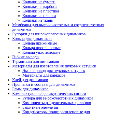
Колпаки из бумаги
Колпаки из карбона
Колпаки из пластика
Колпаки из пленки
Колпаки из ткани
Мембраны для высокочастотных и среднечастотных
динамиков
Рупорки для широкополосных динамиков
Кольца для динамиков
Кольца прижимные
Кольца проставочные
Кольца уплотняющие
Гибкие выводы
Терминалы для динамиков
Материалы для изготовления звуковых катушек
Эмальпровод для звуковых катушек
Материалы для каркасов
Клей для динамиков
Пропитки и составы для динамиков
Рамы для динамиков
Комплектующие для акустических систем
Рупора для высокочастотных динамиков
Компоненты разделительных фильтров
Защитные элементы
Конденсаторы полипропиленовые для