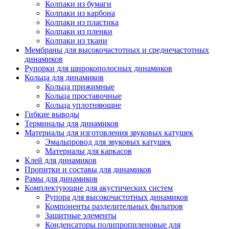
Колпаки из бумаги
Колпаки из карбона
Колпаки из пластика
Колпаки из пленки
Колпаки из ткани
Мембраны для высокочастотных и среднечастотных
динамиков
Рупорки для широкополосных динамиков
Кольца для динамиков
Кольца прижимные
Кольца проставочные
Кольца уплотняющие
Гибкие выводы
Терминалы для динамиков
Материалы для изготовления звуковых катушек
Эмальпровод для звуковых катушек
Материалы для каркасов
Клей для динамиков
Пропитки и составы для динамиков
Рамы для динамиков
Комплектующие для акустических систем
Рупора для высокочастотных динамиков
Компоненты разделительных фильтров
Защитные элементы
Конденсаторы полипропиленовые для