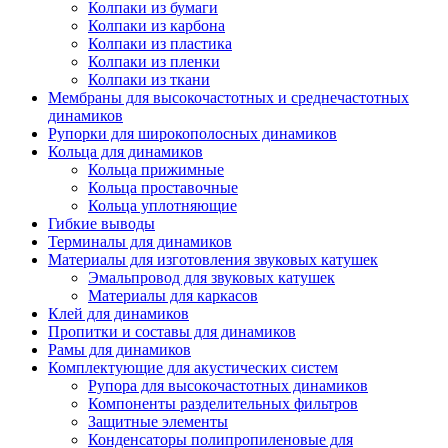
Колпаки из бумаги
Колпаки из карбона
Колпаки из пластика
Колпаки из пленки
Колпаки из ткани
Мембраны для высокочастотных и среднечастотных
динамиков
Рупорки для широкополосных динамиков
Кольца для динамиков
Кольца прижимные
Кольца проставочные
Кольца уплотняющие
Гибкие выводы
Терминалы для динамиков
Материалы для изготовления звуковых катушек
Эмальпровод для звуковых катушек
Материалы для каркасов
Клей для динамиков
Пропитки и составы для динамиков
Рамы для динамиков
Комплектующие для акустических систем
Рупора для высокочастотных динамиков
Компоненты разделительных фильтров
Защитные элементы
Конденсаторы полипропиленовые для