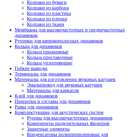
Колпаки из бумаги
Колпаки из карбона
Колпаки из пластика
Колпаки из пленки
Колпаки из ткани
Мембраны для высокочастотных и среднечастотных
динамиков
Рупорки для широкополосных динамиков
Кольца для динамиков
Кольца прижимные
Кольца проставочные
Кольца уплотняющие
Гибкие выводы
Терминалы для динамиков
Материалы для изготовления звуковых катушек
Эмальпровод для звуковых катушек
Материалы для каркасов
Клей для динамиков
Пропитки и составы для динамиков
Рамы для динамиков
Комплектующие для акустических систем
Рупора для высокочастотных динамиков
Компоненты разделительных фильтров
Защитные элементы
Конденсаторы полипропиленовые для